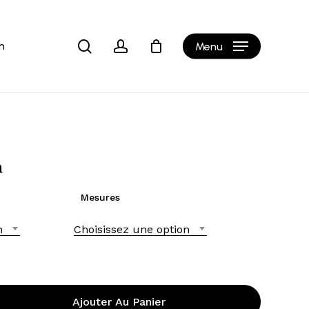
Close
Cart
search
account
h
Menu
a
Mesures
n
Choisissez une option
Ajouter Au Panier