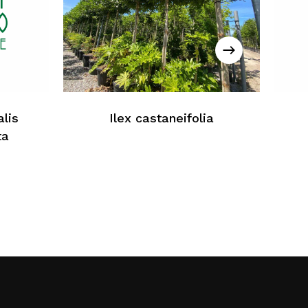
cun produit dans le panier
Retour À La Liste Web
lis
Ilex castaneifolia
ta