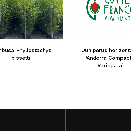
Au
busa Phyllostachys
Juniperus horizonta
bissetti
‘Andorra Compac
Variegata’