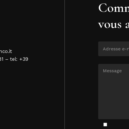
Comm
vous 
nco.it
81 – tel: +39