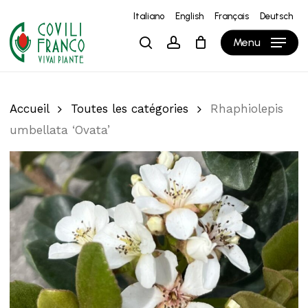
Skip
Italiano
English
Français
Deutsch
to
Close
Panier
Cart
Menu
search
account
main
content
Accueil
Toutes les catégories
Rhaphiolepis
umbellata ‘Ovata’