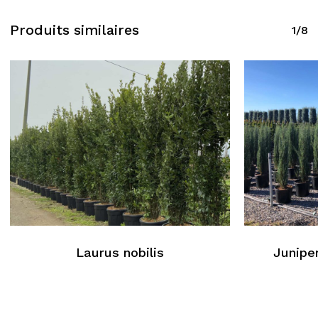
Produits similaires
1/8
Laurus nobilis
Juniper
Aucun produit dans le
panier