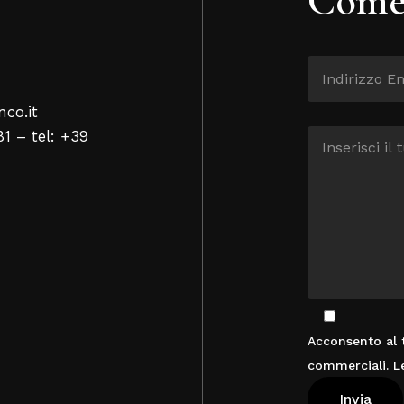
nco.it
81 – tel: +39
Acconsento al t
commerciali. L