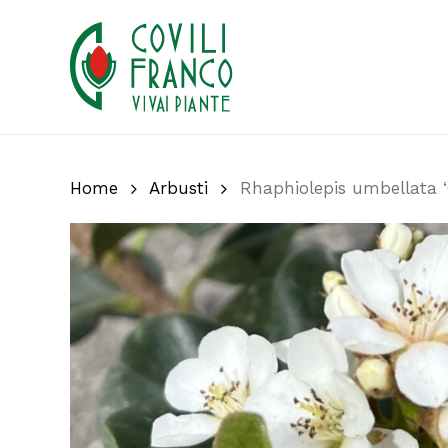
Skip
to
main
content
Home
Arbusti
Rhaphiolepis umbellata ‘