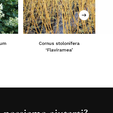
essun prodotto nel carrello
Torna Alla Lista Web
ium
Cornus stolonifera
‘Flaviramea’
possiamo aiutarti?