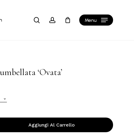
Close
Cart
search
account
h
Menu
umbellata ‘Ovata’
Aggiungi Al Carrello