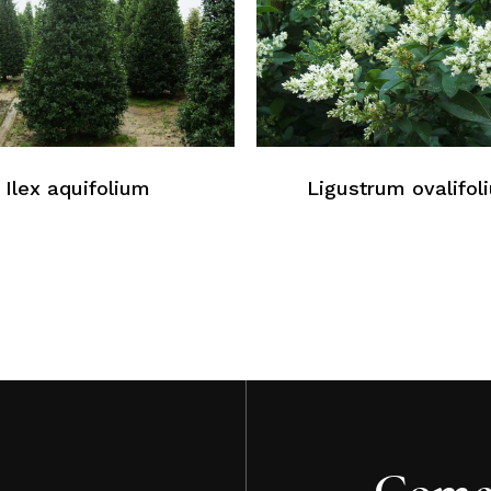
N
Ilex aquifolium
Ligustrum ovalifol
Come 