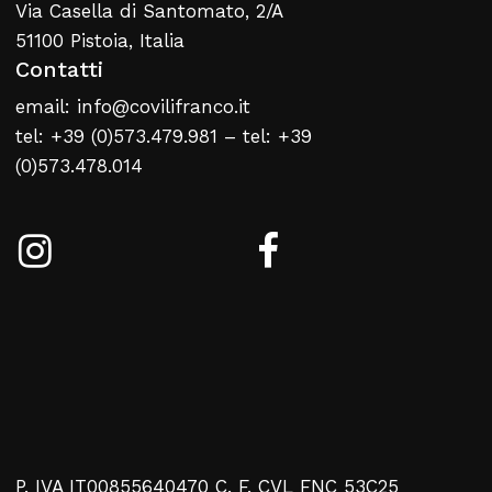
Via Casella di Santomato, 2/A
51100 Pistoia, Italia
Contatti
Nessun prodotto nel carrello
email: info@covilifranco.it
tel: +39 (0)573.479.981 – tel: +39
Torna Alla Lista Web
(0)573.478.014
P. IVA IT00855640470 C. F. CVL FNC 53C25