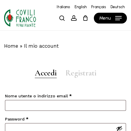
Skip
Italiano
English
Français
Deutsch
to
Close
Carrello
Cart
Menu
search
account
main
content
Home
»
Il mio account
Accedi
Registrati
Nome utente o indirizzo email
*
Password
*