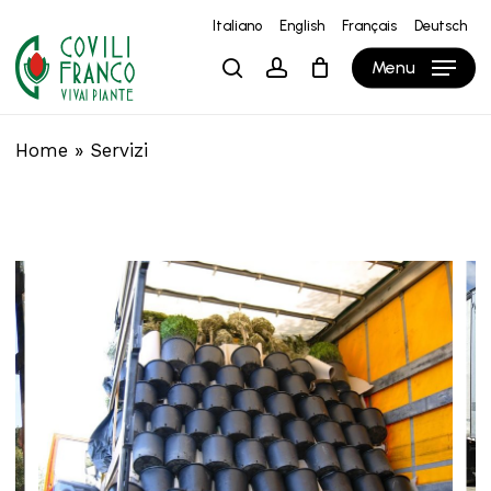
Skip
Italiano
English
Français
Deutsch
to
Close
Carrello
Cart
Menu
search
account
main
content
Home
»
Servizi