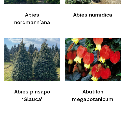
Torna Alla Lista Web
Abies
Abies numidica
nordmanniana
Abies pinsapo
Abutilon
‘Glauca’
megapotanicum