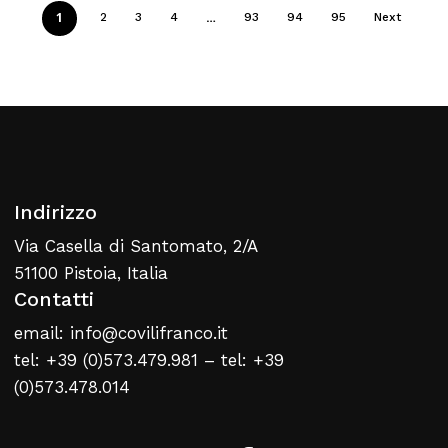
1
…
2
3
4
93
94
95
Next
Indirizzo
Via Casella di Santomato, 2/A
51100 Pistoia, Italia
Contatti
email: info@covilifranco.it
tel: +39 (0)573.479.981 – tel: +39
(0)573.478.014