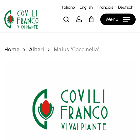
Skip
Italiano
English
Français
Deutsch
to
Close
Carrello
Cart
Menu
search
account
main
content
Home
Alberi
Malus ′Coccinella′