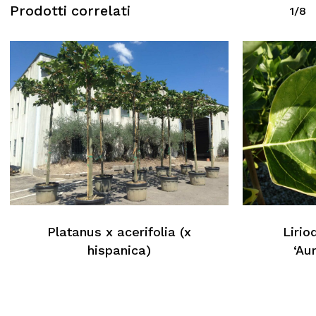
Prodotti correlati
1/8
Platanus x acerifolia (x
Lirio
hispanica)
‘Au
Nessun prodotto nel carrello