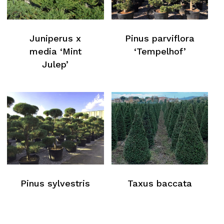
Juniperus x
Pinus parviflora
media ‘Mint
‘Tempelhof’
Julep’
Pinus sylvestris
Taxus baccata
Nessun prodotto nel carrello
Torna Alla Lista Web