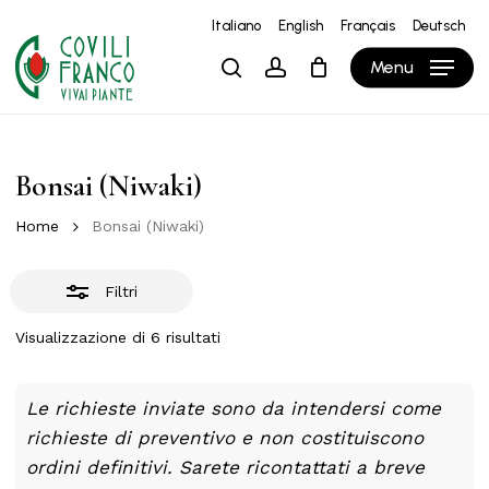
Skip
Italiano
English
Français
Deutsch
to
Close
Close
Carrello
Cart
Menu
search
account
main
Filters
content
Bonsai (Niwaki)
Home
Bonsai (Niwaki)
Filtri
Visualizzazione di 6 risultati
Le richieste inviate sono da intendersi come
richieste di preventivo e non costituiscono
ordini definitivi. Sarete ricontattati a breve