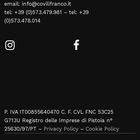
email: info@covilifranco.it
tel: +39 (0)573.479.981 – tel: +39
Kein Produkt im Warenkorb
(0)573.478.014
Zurück Zur Webliste
P. IVA IT00855640470 C. F. CVL FNC 53C25
G713U Registro delle Imprese di Pistoia n°
25630/97/PT –
Privacy Policy
–
Cookie Policy