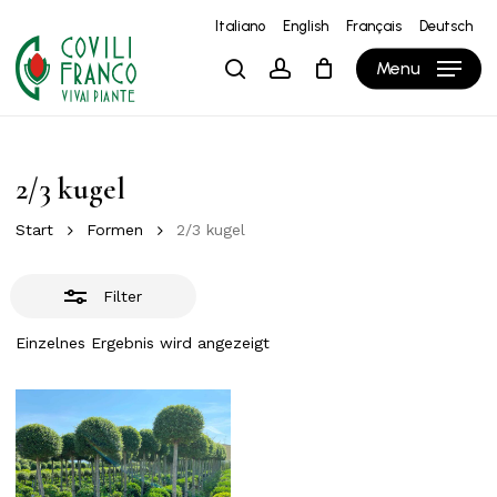
Skip
Italiano
English
Français
Deutsch
to
Close
Close
Warenkorb
Cart
Menu
search
account
main
Filters
content
2/3 kugel
Start
Formen
2/3 kugel
Filter
Einzelnes Ergebnis wird angezeigt