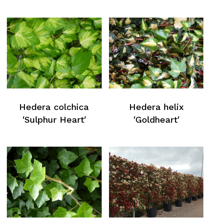
Hedera colchica
Hedera helix
′Sulphur Heart′
′Goldheart′