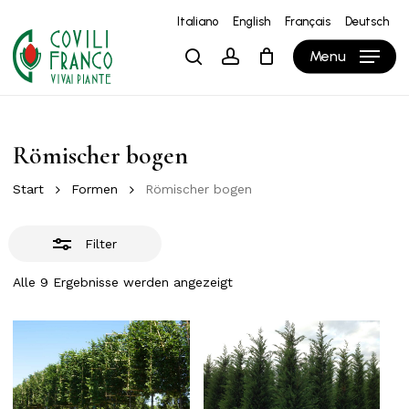
Skip
Italiano
English
Français
Deutsch
to
Close
Close
Warenkorb
Cart
Menu
search
account
main
Filters
content
Römischer bogen
Start
Formen
Römischer bogen
Filter
Alle 9 Ergebnisse werden angezeigt