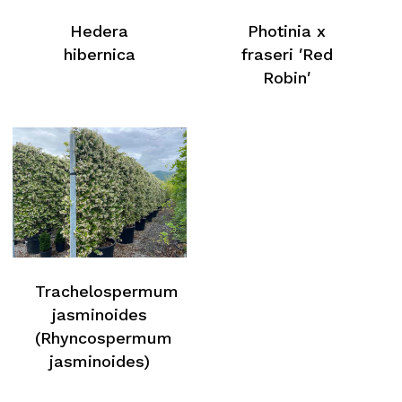
Hedera
Photinia x
hibernica
fraseri ′Red
Robin′
Kein Produkt im Warenkorb
Zurück Zur Webliste
Trachelospermum
jasminoides
(Rhyncospermum
jasminoides)