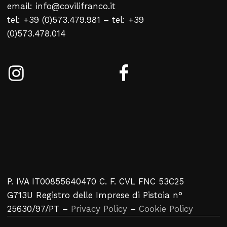
email: info@covilifranco.it
tel: +39 (0)573.479.981 – tel: +39
Kein Produkt im Warenkorb
(0)573.478.014
Zurück Zur Webliste
P. IVA IT00855640470 C. F. CVL FNC 53C25
G713U Registro delle Imprese di Pistoia n°
25630/97/PT –
Privacy Policy
–
Cookie Policy