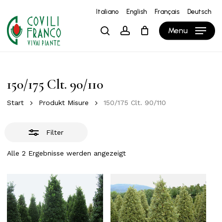
Skip
Italiano
English
Français
Deutsch
to
Close
Close
Warenkorb
Cart
Menu
search
account
main
Filters
content
150/175 Clt. 90/110
Start
Produkt Misure
150/175 Clt. 90/110
Filter
Alle 2 Ergebnisse werden angezeigt