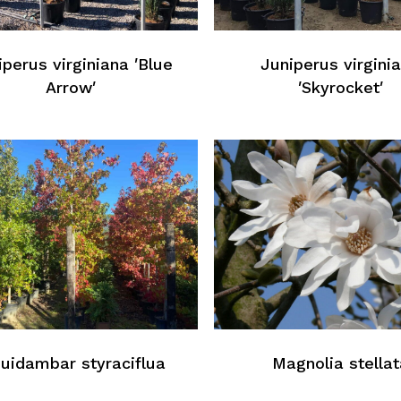
iperus virginiana ′Blue
Juniperus virgini
Arrow′
′Skyrocket′
K
quidambar styraciflua
Magnolia stellat