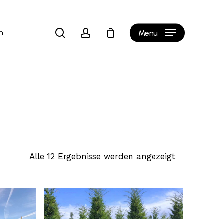
Close
b
Cart
search
account
h
Menu
Alle 12 Ergebnisse werden angezeigt