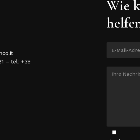
Wie k
helfe
nco.it
81 – tel: +39