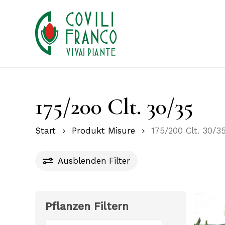
Skip
to
main
content
175/200 Clt. 30/35
Start
Produkt Misure
175/200 Clt. 30/3
Ausblenden
Filter
Pflanzen Filtern