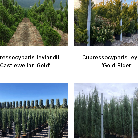
ressocyparis leylandii
Cupressocyparis leyl
′Castlewellan Gold′
′Gold Rider′