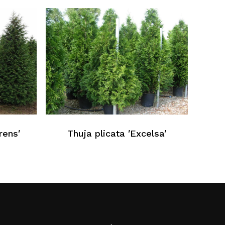
rens′
Thuja plicata ′Excelsa′