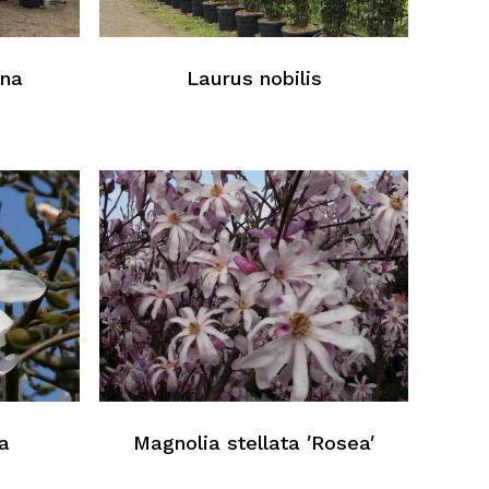
ana
Laurus nobilis
ein Produkt im Warenkorb
Zurück Zur Webliste
a
Magnolia stellata ′Rosea′