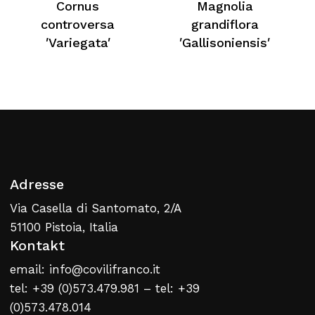
Cornus
Magnolia
Kein Produkt im Warenkorb
controversa
grandiflora
′Variegata′
′Gallisoniensis′
Zurück Zur Webliste
Adresse
Via Casella di Santomato, 2/A
51100 Pistoia, Italia
Kontakt
email: info@covilifranco.it
tel: +39 (0)573.479.981 – tel: +39
(0)573.478.014