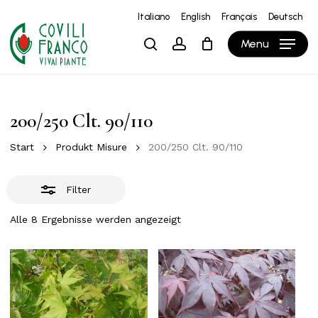
Skip
Italiano
English
Français
Deutsch
to
Close
Close
Warenkorb
Cart
Menu
search
account
main
Filters
content
200/250 Clt. 90/110
Start
Produkt Misure
200/250 Clt. 90/110
Filter
Alle 8 Ergebnisse werden angezeigt