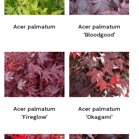
Acer palmatum
Acer palmatum
′Bloodgood′
Acer palmatum
Acer palmatum
′Fireglow′
′Okagami′