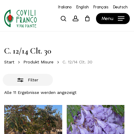
Skip
Italiano
English
Français
Deutsch
to
Close
Close
Warenkorb
Cart
Menu
search
account
main
Filters
content
C. 12/14 Clt. 30
Start
Produkt Misure
C. 12/14 Clt. 30
Filter
Alle 11 Ergebnisse werden angezeigt