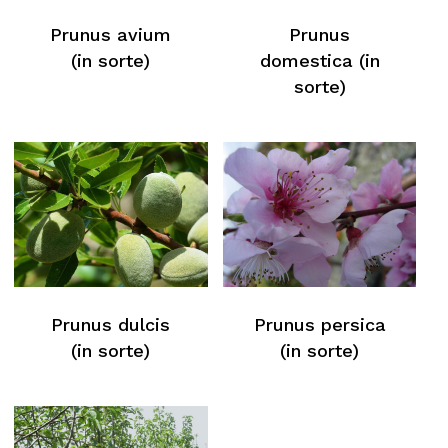
Prunus avium
Prunus
(in sorte)
domestica (in
sorte)
Kein Produkt im Warenkorb
Prunus dulcis
Prunus persica
(in sorte)
(in sorte)
Zurück Zur Webliste