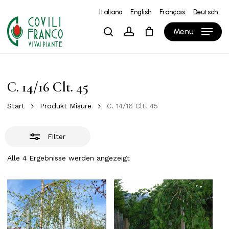
Skip
Italiano
English
Français
Deutsch
to
Close
Close
Warenkorb
Cart
Menu
search
account
main
Filters
content
C. 14/16 Clt. 45
Start
Produkt Misure
C. 14/16 Clt. 45
Filter
Alle 4 Ergebnisse werden angezeigt