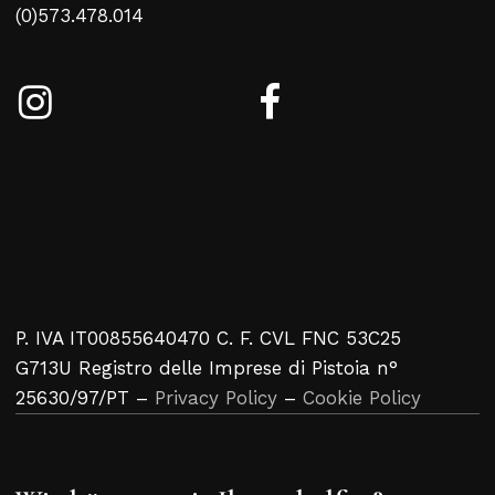
(0)573.478.014
Kein Produkt im Warenkorb
Zurück Zur Webliste
P. IVA IT00855640470 C. F. CVL FNC 53C25
G713U Registro delle Imprese di Pistoia n°
25630/97/PT –
Privacy Policy
–
Cookie Policy