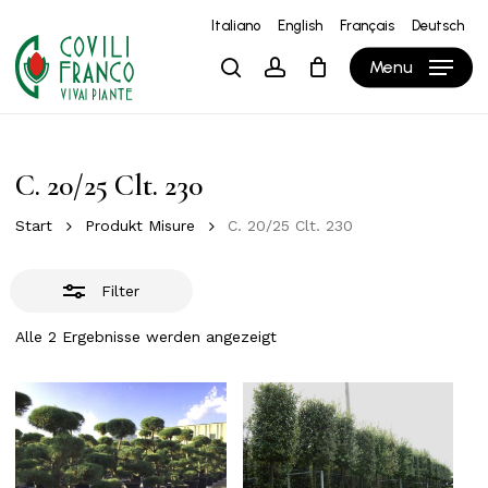
Skip
Italiano
English
Français
Deutsch
to
Close
Close
Warenkorb
Cart
Menu
search
account
main
Filters
content
C. 20/25 Clt. 230
Start
Produkt Misure
C. 20/25 Clt. 230
Filter
Alle 2 Ergebnisse werden angezeigt