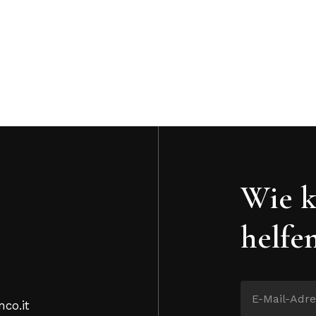
Wie k
helfe
nco.it