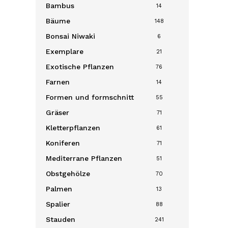
Bambus
14
Bäume
148
Bonsai
Niwaki
6
Exemplare
21
Exotische Pflanzen
76
Farnen
14
Formen und formschnitt
55
Gräser
71
Kletterpflanzen
61
Koniferen
71
Mediterrane Pflanzen
51
Obstgehölze
70
Palmen
13
Spalier
88
Stauden
241