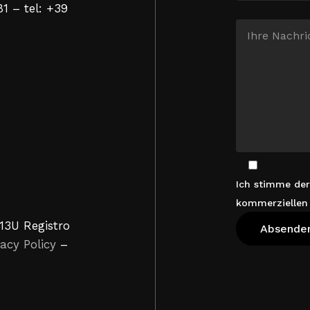
81 – tel: +39
Ich stimme de
kommerziellen
13U Registro
vacy Policy
–
Warenko