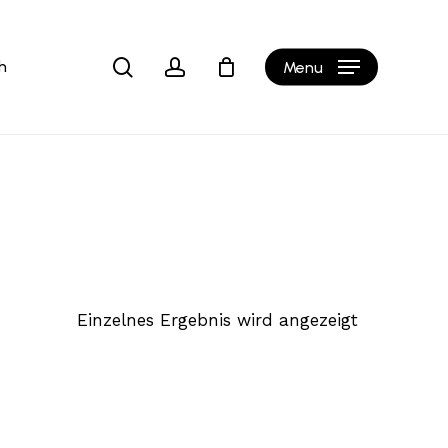
Close
b
Cart
search
account
h
Menu
Einzelnes Ergebnis wird angezeigt