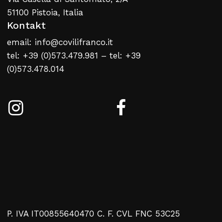
51100 Pistoia, Italia
Kontakt
email: info@covilifranco.it
Kein Produkt im Warenkorb
tel: +39 (0)573.479.981 – tel: +39
(0)573.478.014
Zurück Zur Webliste
P. IVA IT00855640470 C. F. CVL FNC 53C25