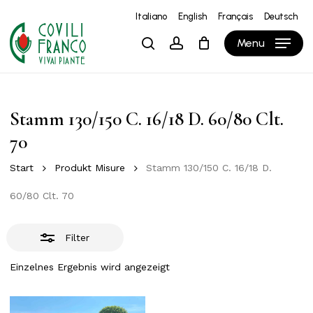
Skip
Italiano
English
Français
Deutsch
to
Close
Close
Warenkorb
Cart
Menu
search
account
main
Filters
content
Stamm 130/150 C. 16/18 D. 60/80 Clt.
70
Start
Produkt Misure
Stamm 130/150 C. 16/18 D.
60/80 Clt. 70
Filter
Einzelnes Ergebnis wird angezeigt