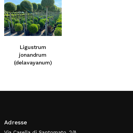
Ligustrum
jonandrum
(delavayanum)
Adresse
Via Casella di Santomato, 2/A