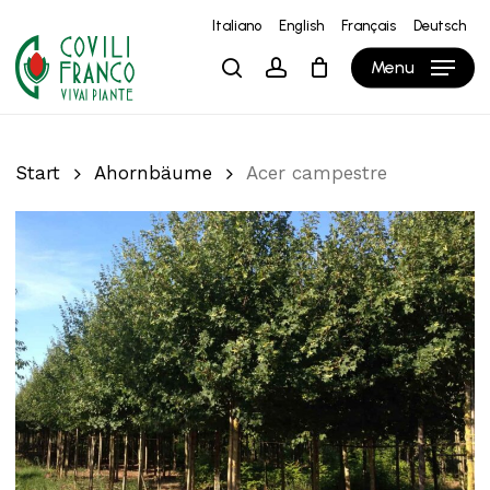
Skip
Italiano
English
Français
Deutsch
to
Close
Warenkorb
Cart
Menu
search
account
main
content
Start
Ahornbäume
Acer campestre