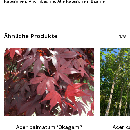
Kategorien:
Ahornbäume
,
Alle Kategorien
,
Bäume
Ähnliche Produkte
1/8
Acer palmatum ′Okagami′
Acer c