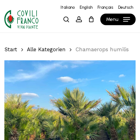
Skip
Italiano
English
Français
Deutsch
to
Close
Warenkorb
Cart
Menu
search
account
main
content
Start
Alle Kategorien
Chamaerops humilis