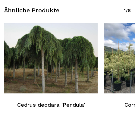
Ähnliche Produkte
1/8
Cedrus deodara ′Pendula′
Cor
Kein Produkt im Warenkorb