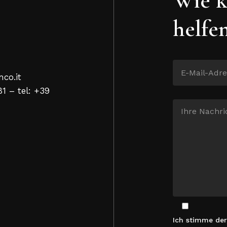
helfe
nco.it
81 – tel: +39
Ich stimme de