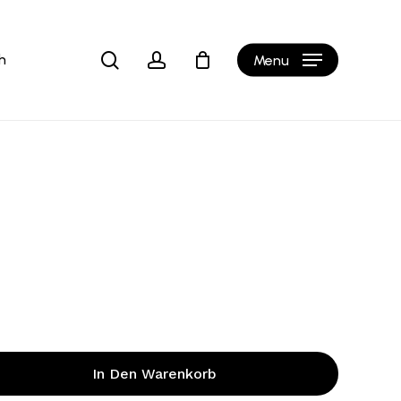
Close
b
Cart
search
account
h
Menu
In Den Warenkorb