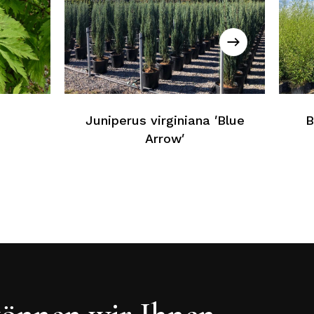
ein Produkt im Warenkorb
Zurück Zur Webliste
Juniperus virginiana ′Blue
B
Arrow′
önnen wir Ihnen