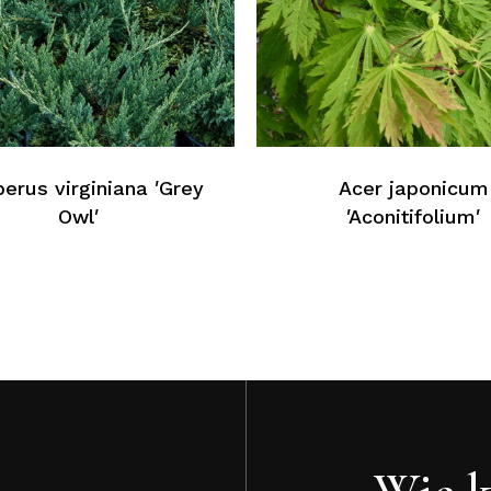
K
perus virginiana ′Grey
Acer japonicum
Owl′
′Aconitifolium′
Wie k