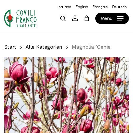
Skip
Italiano
English
Français
Deutsch
to
Close
Warenkorb
Cart
Menu
search
account
main
content
Start
Alle Kategorien
Magnolia ′Genie′