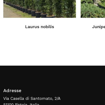
Kein Produkt im Warenkorb
Laurus nobilis
Junip
Zurück Zur Webliste
Adresse
Via Casella di Santomato, 2/A
51100 Pistoia, Italia