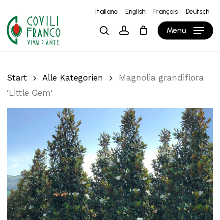
Skip
Italiano
English
Français
Deutsch
to
Close
Warenkorb
Cart
Menu
search
account
main
content
Start
Alle Kategorien
Magnolia grandiflora
′Little Gem′