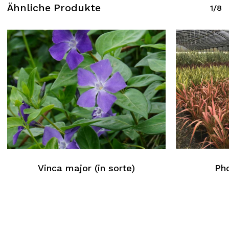
Ähnliche Produkte
1/8
Vinca major (in sorte)
Pho
Kein Produkt im Warenkorb