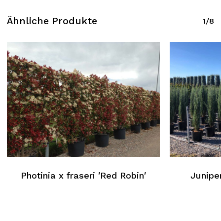
Ähnliche Produkte
1/8
Photinia x fraseri ′Red Robin′
Juniper
Kein Produkt im Warenkorb