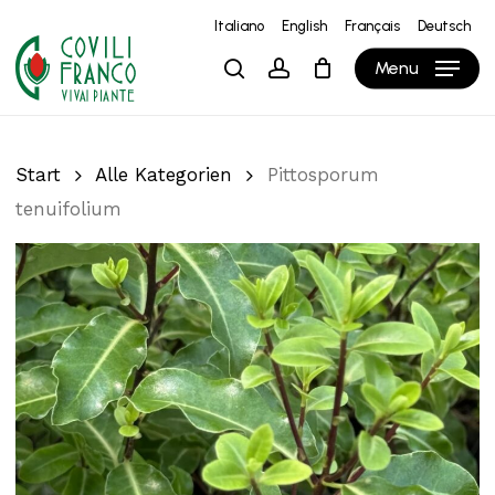
Skip
Italiano
English
Français
Deutsch
to
Close
Warenkorb
Cart
Menu
search
account
main
content
Start
Alle Kategorien
Pittosporum
tenuifolium