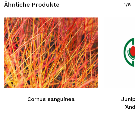
Ähnliche Produkte
1/8
Cornus sanguinea
Junip
′An
Kein Produkt im Warenkorb