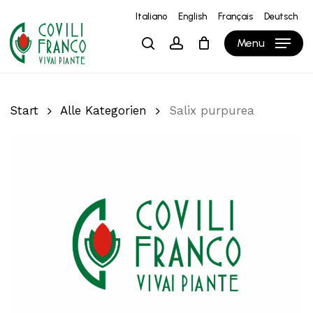
Skip
Italiano
English
Français
Deutsch
to
Close
Warenkorb
Cart
Menu
search
account
main
content
Start
Alle Kategorien
Salix purpurea