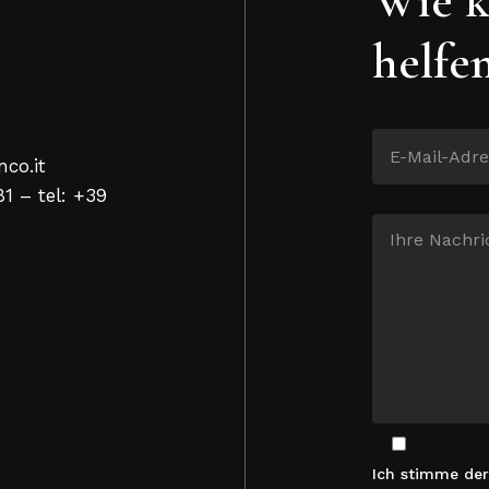
helfe
nco.it
81 – tel: +39
Ich stimme de