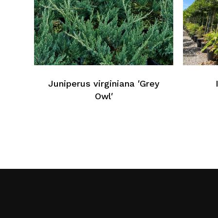
Juniperus virginiana ′Grey
Owl′