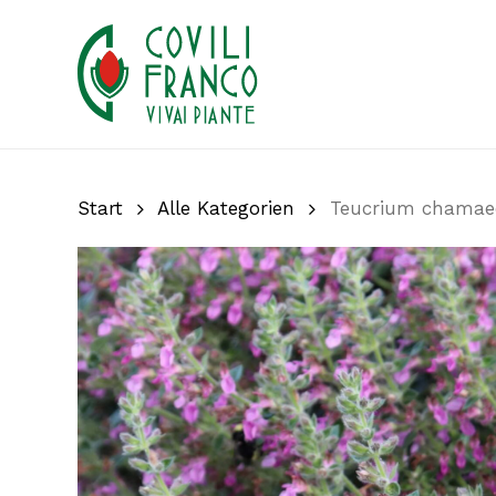
Skip
to
main
content
Start
Alle Kategorien
Teucrium chamae