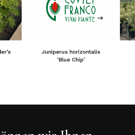
ein Produkt im Warenkorb
Zurück Zur Webliste
der’s
Juniperus horizontalis
′Blue Chip′
önnen wir Ihnen