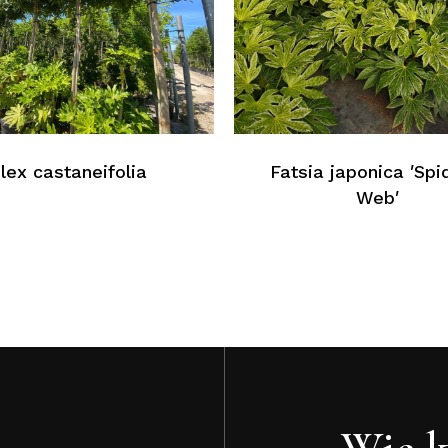
K
Ilex castaneifolia
Fatsia japonica ′Spi
Web′
Wie k