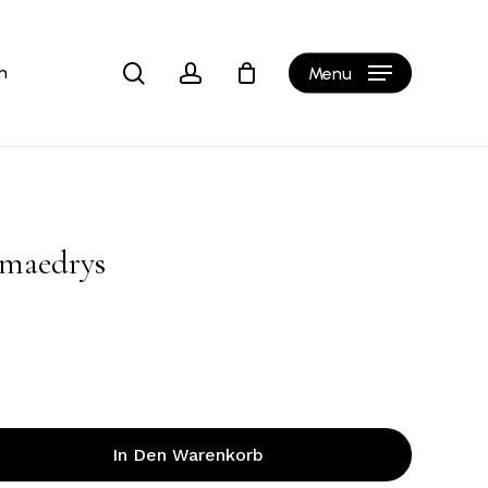
Close
b
Cart
search
account
h
Menu
amaedrys
In Den Warenkorb