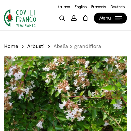
Skip
Italiano
English
Français
Deutsch
to
Close
Carrello
Cart
Menu
search
account
main
content
Home
Arbusti
Abelia x grandiflora