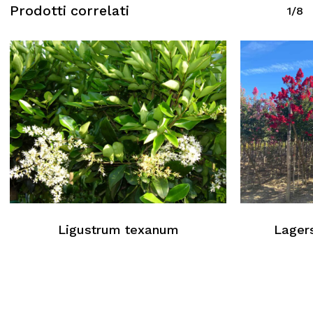
Prodotti correlati
1/8
Ligustrum texanum
Lagers
Nessun prodotto nel carrello