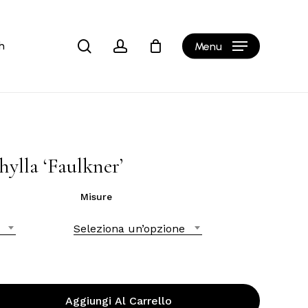
Close
Cart
search
account
h
Menu
ylla ‘Faulkner’
Misure
Seleziona un’opzione
Aggiungi Al Carrello