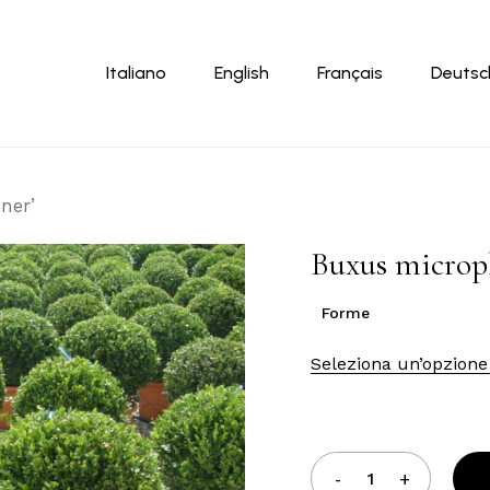
Carrello
Italiano
English
Français
Deutsc
ner’
Buxus microph
Forme
Seleziona un’opzione