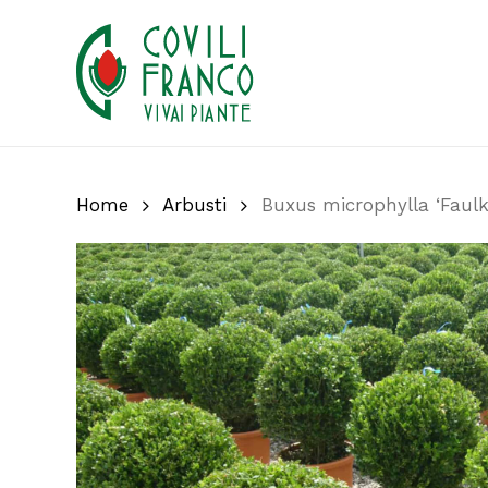
Skip
to
main
content
Home
Arbusti
Buxus microphylla ‘Faulk