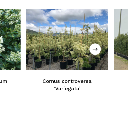
essun prodotto nel carrello
Torna Alla Lista Web
ium
Cornus controversa
‘Variegata’