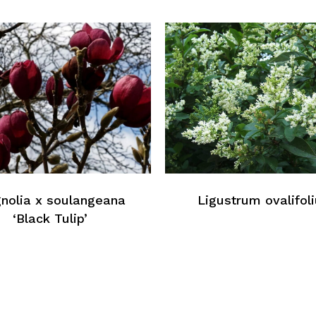
N
nolia x soulangeana
Ligustrum ovalifol
‘Black Tulip’