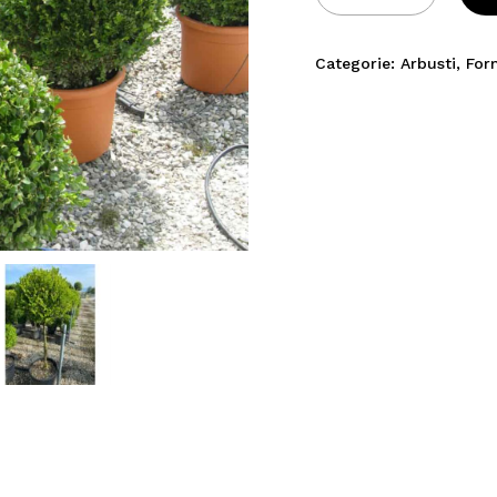
Categorie:
Arbusti
,
For