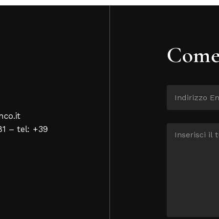
Come 
nco.it
81 – tel: +39