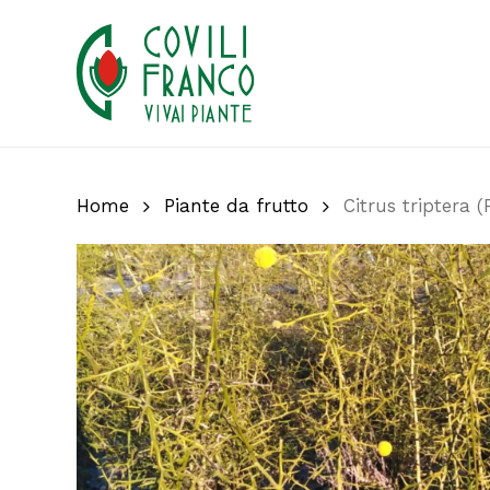
Skip
to
main
content
Home
Piante da frutto
Citrus triptera (