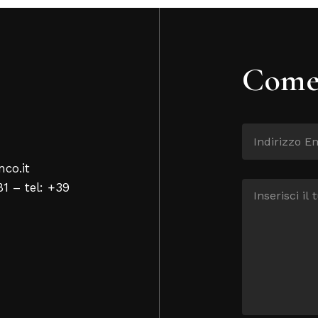
Come 
nco.it
81 – tel: +39