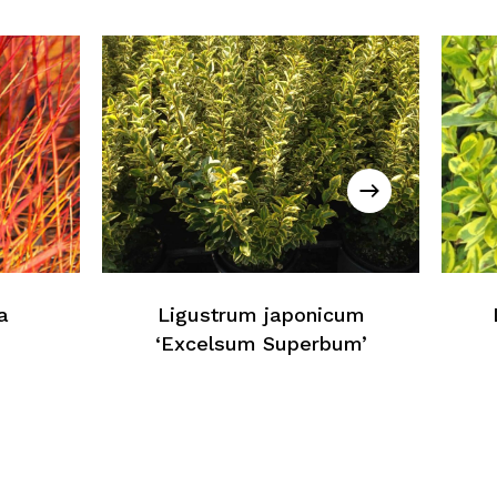
essun prodotto nel carrello
Torna Alla Lista Web
a
Ligustrum japonicum
‘Excelsum Superbum’