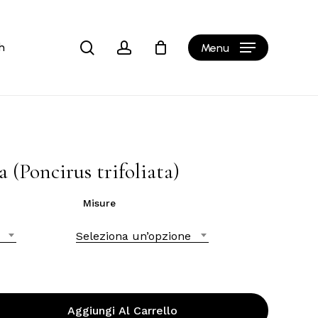
Close
Cart
search
account
h
Menu
a (Poncirus trifoliata)
Misure
Seleziona un’opzione
Aggiungi Al Carrello