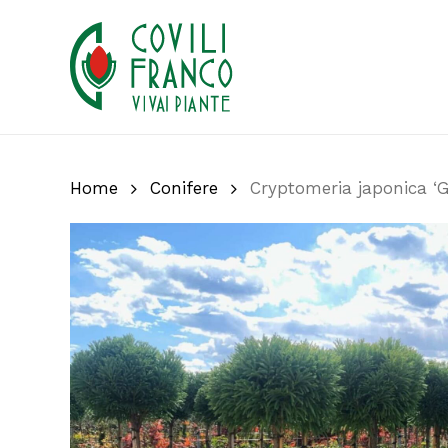
Skip
to
main
content
Home
Conifere
Cryptomeria japonica ‘