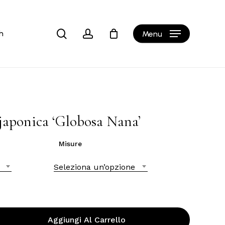
Close
Cart
search
account
h
Menu
japonica ‘Globosa Nana’
Misure
Seleziona un’opzione
Aggiungi Al Carrello