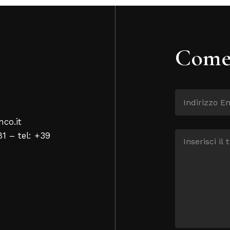
Come 
nco.it
81 – tel: +39