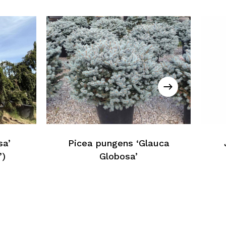
essun prodotto nel carrello
Torna Alla Lista Web
sa’
Picea pungens ‘Glauca
’)
Globosa’