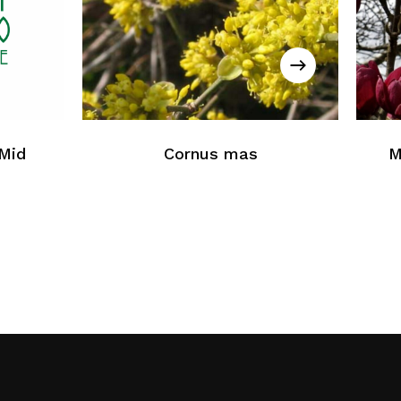
essun prodotto nel carrello
Torna Alla Lista Web
‘Mid
Cornus mas
M