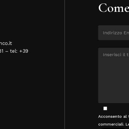
Come 
nco.it
81 – tel: +39
Acconsento al t
commerciali. L