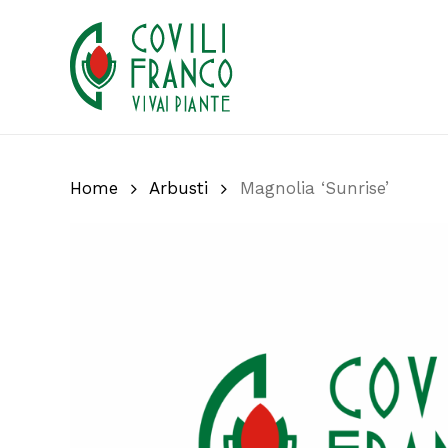
Skip
to
main
content
Home
Arbusti
Magnolia ‘Sunrise’