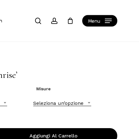
Close
Cart
search
account
h
Menu
rise’
Misure
Seleziona un’opzione
Aggiungi Al Carrello