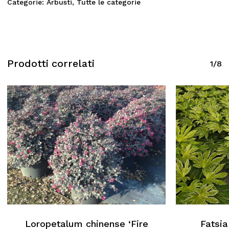
Categorie:
Arbusti
,
Tutte le categorie
Prodotti correlati
1/8
Loropetalum chinense ‘Fire
Fatsia