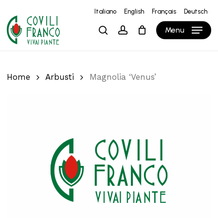
Skip
Italiano
English
Français
Deutsch
to
Close
Carrello
Cart
Menu
search
account
main
content
Home
Arbusti
Magnolia ‘Venus’