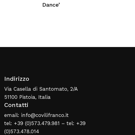
Nessun prodotto nel carrello
Dance’
Torna Alla Lista Web
Indirizzo
Via Casella di Santomato, 2/A
51100 Pistoia, Italia
Contatti
email: info@covilifranco.it
tel: +39 (0)573.479.981 – tel: +39
(0)573.478.014