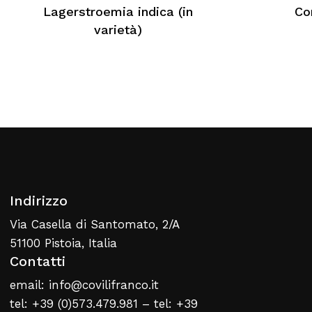
Nessun prodotto nel carrello
Lagerstroemia indica (in
Cor
varietà)
Torna Alla Lista Web
Indirizzo
Via Casella di Santomato, 2/A
51100 Pistoia, Italia
Contatti
email: info@covilifranco.it
tel: +39 (0)573.479.981 – tel: +39