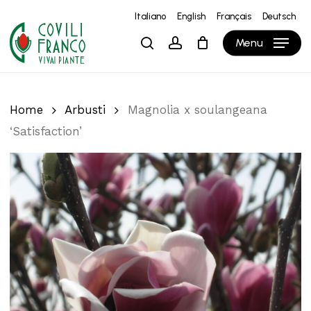
Skip
Italiano
English
Français
Deutsch
to
Close
Carrello
Cart
Menu
search
account
main
content
Home
Arbusti
Magnolia x soulangeana
‘Satisfaction’