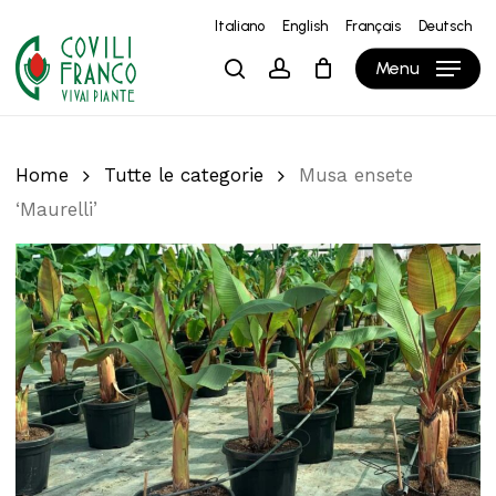
Skip
Italiano
English
Français
Deutsch
to
Close
Carrello
Cart
Menu
search
account
main
content
Home
Tutte le categorie
Musa ensete
‘Maurelli’