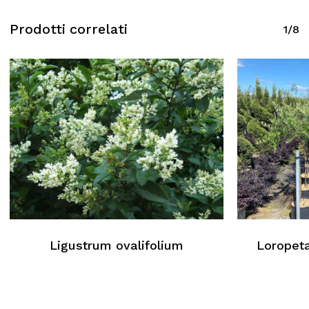
Prodotti correlati
1/8
Ligustrum ovalifolium
Loropeta
Nessun prodotto nel carrello