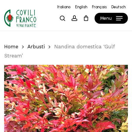
Skip
Italiano
English
Français
Deutsch
to
Close
Carrello
Cart
Menu
search
account
main
content
Home
Arbusti
Nandina domestica ‘Gulf
Stream’