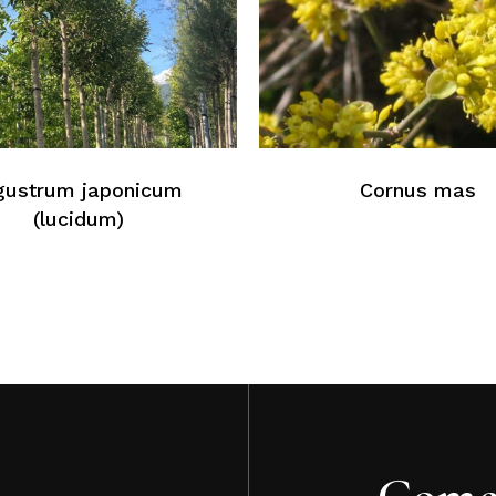
N
gustrum japonicum
Cornus mas
(lucidum)
Come 