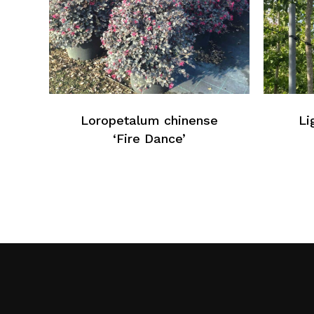
Loropetalum chinense
Li
‘Fire Dance’