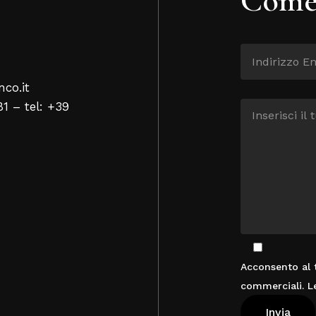
nco.it
81 – tel: +39
Acconsento al t
commerciali. L