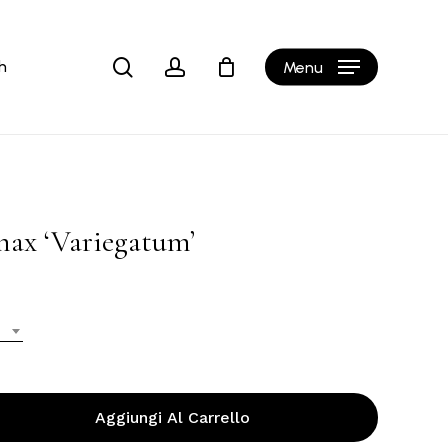
Close
Cart
search
account
h
Menu
ax ‘Variegatum’
Aggiungi Al Carrello