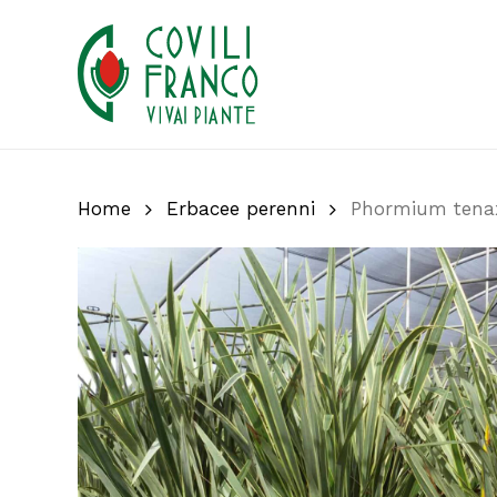
Skip
to
main
content
Home
Erbacee perenni
Phormium tenax