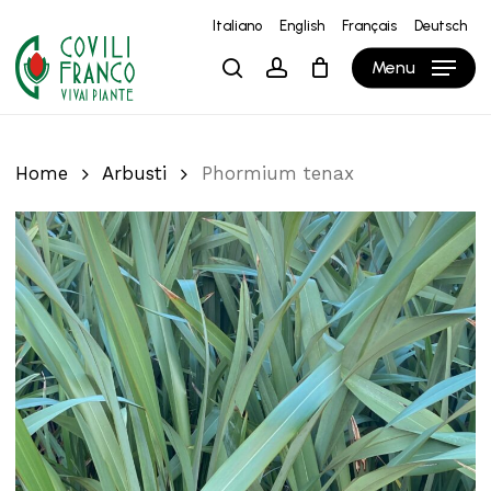
Skip
Italiano
English
Français
Deutsch
to
Close
Carrello
Cart
Menu
search
account
main
content
Home
Arbusti
Phormium tenax