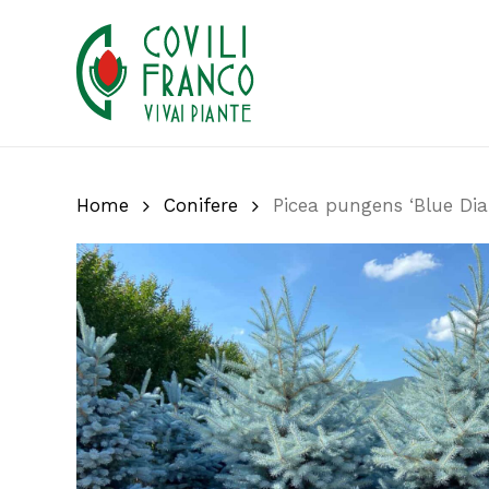
Skip
to
main
content
Home
Conifere
Picea pungens ‘Blue Di