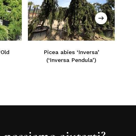
essun prodotto nel carrello
Torna Alla Lista Web
‘Old
Picea abies ‘Inversa’
(‘Inversa Pendula’)
possiamo aiutarti?