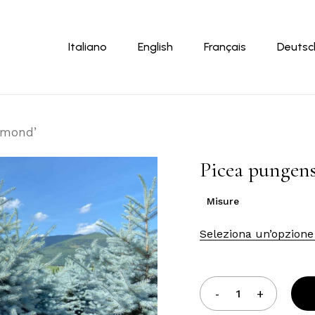
Carrello
Italiano
English
Français
Deutsc
amond’
Picea pungen
Misure
Seleziona un’opzione