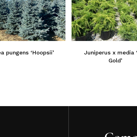
N
ea pungens ‘Hoopsii’
Juniperus x media 
Gold’
Come 