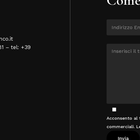
nco.it
81 – tel: +39
Acconsento al t
commerciali. L