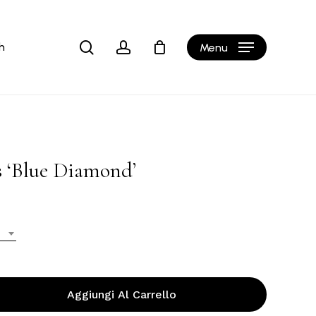
Close
Cart
search
account
h
Menu
s ‘Blue Diamond’
Aggiungi Al Carrello