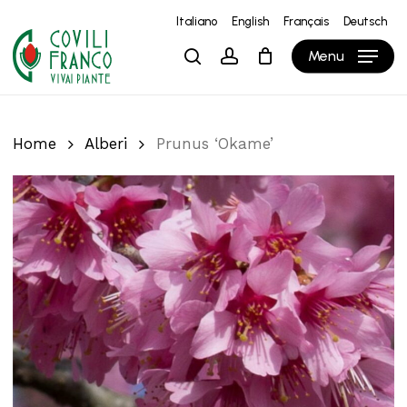
Skip
Italiano
English
Français
Deutsch
to
Close
Carrello
Cart
Menu
search
account
main
content
Home
Alberi
Prunus ‘Okame’