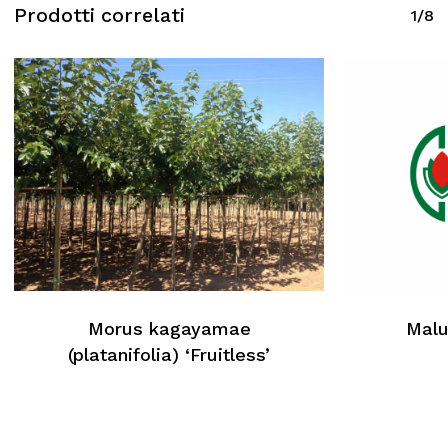
Prodotti correlati
1/8
Morus kagayamae
Malu
(platanifolia) ‘Fruitless’
Nessun prodotto nel carrello