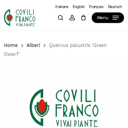
Skip
Italiano
English
Français
Deutsch
to
Close
Carrello
Cart
Menu
search
account
main
content
Home
Alberi
Quercus palustris ‘Green
Dwarf’