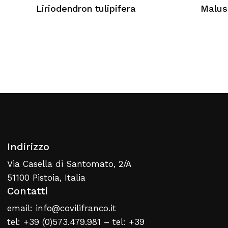
Nessun prodotto nel carrello
Liriodendron tulipifera
Malus
Torna Alla Lista Web
Indirizzo
Via Casella di Santomato, 2/A
51100 Pistoia, Italia
Contatti
email: info@covilifranco.it
tel: +39 (0)573.479.981 – tel: +39