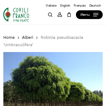
Skip
Italiano
English
Français
Deutsch
to
Close
Carrello
Cart
Menu
search
account
main
content
Home
Alberi
Robinia pseudoacacia
‘Umbraculifera’