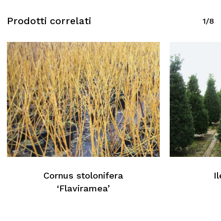
Prodotti correlati
1/8
Cornus stolonifera
I
‘Flaviramea’
Nessun prodotto nel carrello