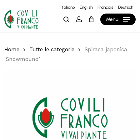
Skip
Italiano
English
Français
Deutsch
to
Close
Carrello
Cart
Menu
search
account
main
content
Home
Tutte le categorie
Spiraea japonica
‘Snowmound’