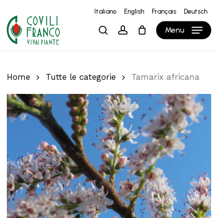
Skip
Italiano
English
Français
Deutsch
to
Close
Carrello
Cart
Menu
search
account
main
content
Home
Tutte le categorie
Tamarix africana