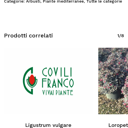
Categorie:
Arbusti
,
Piante mediterranee
,
Tutte le categorie
Prodotti correlati
1/8
Ligustrum vulgare
Loropet