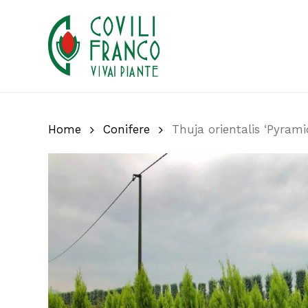
Skip
to
main
content
Home
Conifere
Thuja orientalis ‘Pyrami