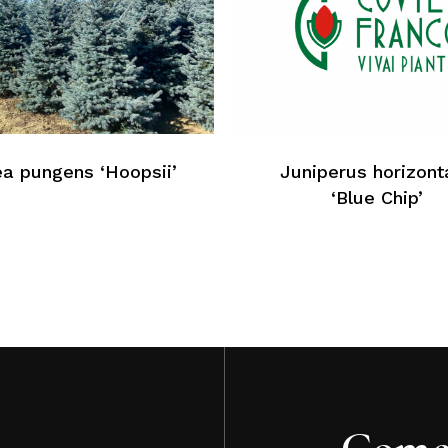
N
ea pungens ‘Hoopsii’
Juniperus horizonta
‘Blue Chip’
Come 