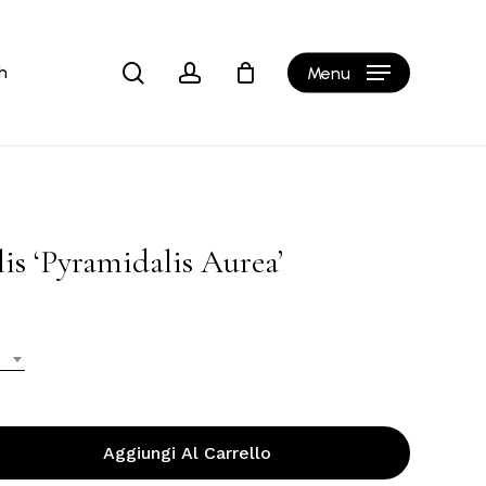
Close
Cart
search
account
h
Menu
lis ‘Pyramidalis Aurea’
Aggiungi Al Carrello