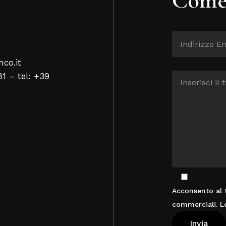
nco.it
81 – tel: +39
Acconsento al t
commerciali. L