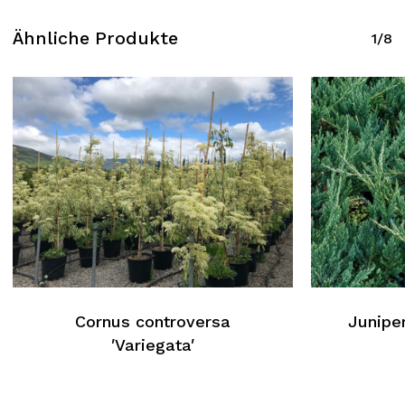
Ähnliche Produkte
1/8
Cornus controversa
Juniper
′Variegata′
Kein Produkt im Warenkorb