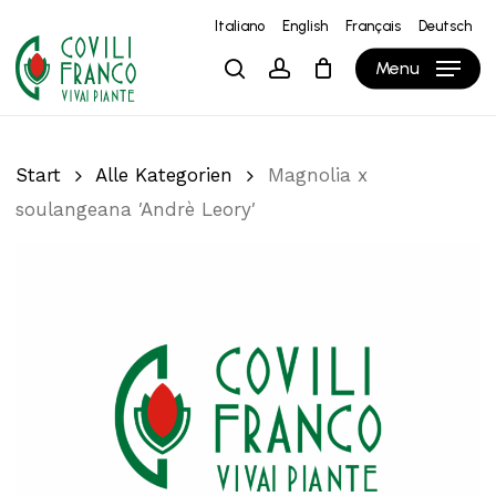
Skip
Italiano
English
Français
Deutsch
to
Close
Warenkorb
Cart
Menu
search
account
main
content
Start
Alle Kategorien
Magnolia x
soulangeana ′Andrè Leory′