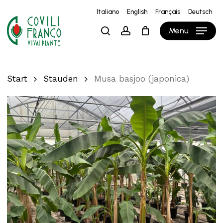
Skip
Italiano
English
Français
Deutsch
to
Close
Warenkorb
Cart
Menu
search
account
main
content
Start
Stauden
Musa basjoo (japonica)