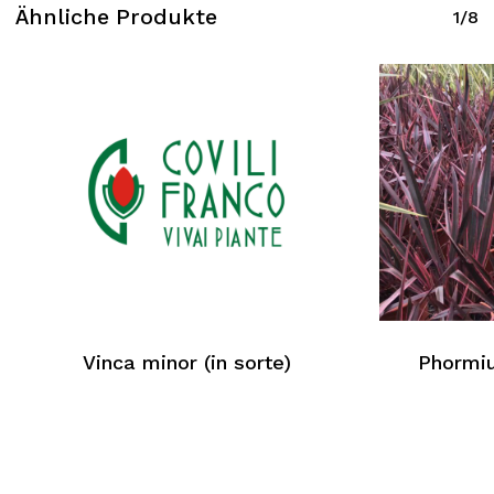
Ähnliche Produkte
1/8
Vinca minor (in sorte)
Phormi
Kein Produkt im Warenkorb