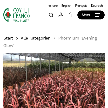
Skip
Italiano
English
Français
Deutsch
to
Close
Warenkorb
Cart
Menu
search
account
main
content
Start
Alle Kategorien
Phormium ′Evening
Glow′