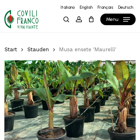
Skip
Italiano
English
Français
Deutsch
to
Close
Warenkorb
Cart
Menu
search
account
main
content
Start
Stauden
Musa ensete ′Maurelli′