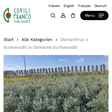
Skip
Italiano
English
Français
Deutsch
to
Close
Warenkorb
Cart
Menu
search
account
main
content
Start
Alle Kategorien
Osmanthus x
burkwoodii (x Osmarea burkwoodii)