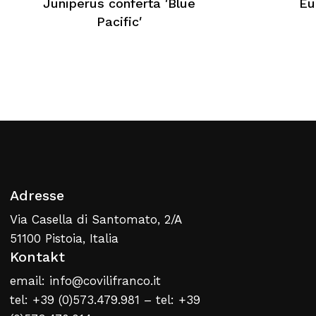
Juniperus conferta ′Blue
Eu
Kein Produkt im Warenkorb
Pacific′
Zurück Zur Webliste
Adresse
Via Casella di Santomato, 2/A
51100 Pistoia, Italia
Kontakt
email: info@covilifranco.it
tel: +39 (0)573.479.981 – tel: +39