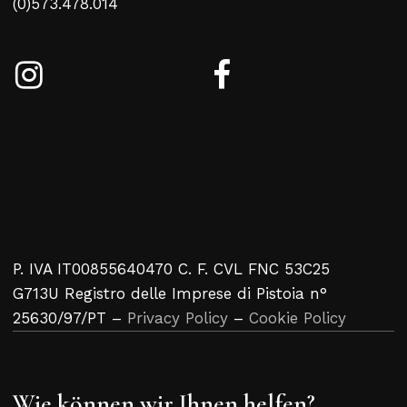
(0)573.478.014
P. IVA IT00855640470 C. F. CVL FNC 53C25
G713U Registro delle Imprese di Pistoia n°
25630/97/PT –
Privacy Policy
–
Cookie Policy
Wie können wir Ihnen helfen?